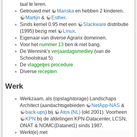
taal te leren.
Getrouwd met
Mariska
en hebben 2 kinderen.
Martijn
&
Esther
.
Sinds kernel 0.95 met een
Slackware
distributie
(1995) bezig met
Linux
.
Eigenaar van diverse Agrarix domeinen.
Voor het
nummer 13
ben ik niet bang.
De Wennink's
verjaardagsmedley
(van de
Schoolstraat 5)
De
vlaggetjes procedure
Diverse
recepten
Werk
Werkzaam, als (opslag/storage) Landschaps
Architect (aandachtsgebieden
NetApp-NAS
&
back-ups
) bij
Atos (NL)
(okt 2001). Voorheen
KPN
bij de afdelingen KPN-Datacenter, LCSN,
ONAT & NOMC(Datanet1) sinds 1987.
Werkt(e) met