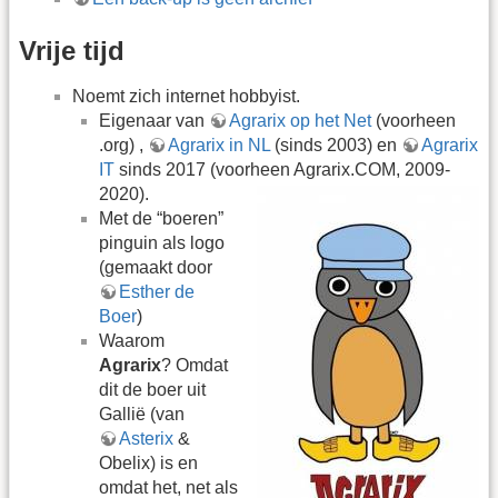
Vrije tijd
Noemt zich internet hobbyist.
Eigenaar van
Agrarix op het Net
(voorheen
.org) ,
Agrarix in NL
(sinds 2003) en
Agrarix
IT
sinds 2017 (voorheen Agrarix.COM, 2009-
2020).
Met de “boeren”
pinguin als logo
(gemaakt door
Esther de
Boer
)
Waarom
Agrarix
? Omdat
dit de boer uit
Gallië (van
Asterix
&
Obelix) is en
omdat het, net als