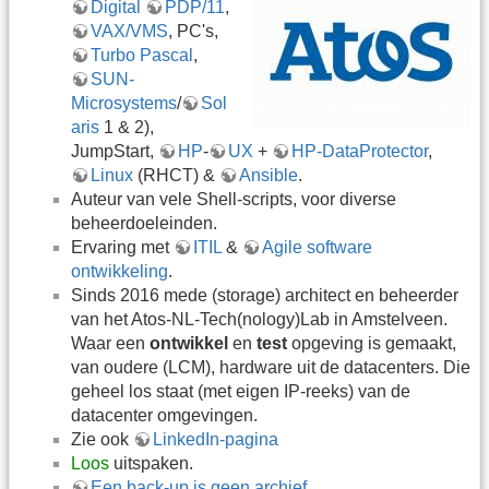
Digital
PDP/11
,
VAX/VMS
, PC's,
Turbo Pascal
,
SUN-
Microsystems
/
Sol
aris
1 & 2),
JumpStart,
HP
-
UX
+
HP-DataProtector
,
Linux
(RHCT) &
Ansible
.
Auteur van vele Shell-scripts, voor diverse
beheerdoeleinden.
Ervaring met
ITIL
&
Agile software
ontwikkeling
.
Sinds 2016 mede (storage) architect en beheerder
van het Atos-NL-Tech(nology)Lab in Amstelveen.
Waar een
ontwikkel
en
test
opgeving is gemaakt,
van oudere (LCM), hardware uit de datacenters. Die
geheel los staat (met eigen IP-reeks) van de
datacenter omgevingen.
Zie ook
LinkedIn-pagina
Loos
uitspaken.
Een back-up is geen archief