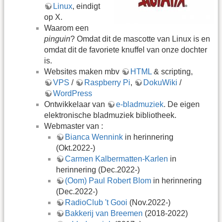
Linux
, eindigt
op X.
Waarom een
pinguin
? Omdat dit de mascotte van Linux is en
omdat dit de favoriete knuffel van onze dochter
is.
Websites maken mbv
HTML
& scripting,
VPS
/
Raspberry Pi
,
DokuWiki
/
WordPress
Ontwikkelaar van
e-bladmuziek
. De eigen
elektronische bladmuziek bibliotheek.
Webmaster van :
Bianca Wennink
in herinnering
(Okt.2022-)
Carmen Kalbermatten-Karlen
in
herinnering (Dec.2022-)
(Oom) Paul Robert Blom
in herinnering
(Dec.2022-)
RadioClub 't Gooi
(Nov.2022-)
Bakkerij van Breemen
(2018-2022)