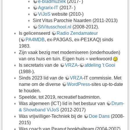
e-bladmuziek
(2017- )
Agrarix-IT
(2017- )
ViJoS
website (2010-)
Sint Vitus Parochie Naarden (2011-2013)
StVitusschool.nl
(2008-2012).
Is gelicenseerd
Radio Zendamateur
(
PA4MDB
, ex-PA3GAS, ex-PE1KAQ) sinds
1983.
Zijn vaak bezig met moderniseren (onderhouden)
van ons huis en tuin. Eigen huis = werkwoord
Is secretaris van de
VRZA
-
afdeling 't Gooi
(1988-).
Sinds 2023 lid van de
VRZA
-IT commissie. Met
name om de diverse
WordPress
-sites up-to-date
te houden.
Speelde, tot 2019, recreatief badminton.
Was algemeen (ICT) lid in het bestuur van
Drum-
& Showband ViJoS
(2012-2017)
Was vrijwilliger-Techniek bij de
Doe Dans
(2008-
2015)
Was coach van Peanut honkbalteam (2004-2007)