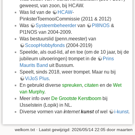
geweest, van zoon, bij HCAW.
Was lid van de
HCAW
-
PinksterToernooiCommissie (2011 & 2012)
Was
Systeembeheerder
van
PI8NOS
&
PI1NOS van 2004-2009.
Was bestuurslid (penn.meester) van
ScoopHobbyfonds
(2004-2019)
Speelde, als oud-lid, af en toe (om de 10 jaar, bij de
jubileum uitvoeringen) trompet in de
Prins
Maurits Band
uit Bussum.
Speelt, sinds 2018, weer trompet. Maar nu bij
ViJoS Plus
.
En gebruikt diverse
spreuken
,
citaten
en de
Wet
van Murphy
.
Meer info over
De Grootste Kerstboom
bij
IJsselstein (Lopik) in NL.
Diverse vormen van
i
nternet
kunst
of wel
i-kunst
.
welkom.txt
· Laatst gewijzigd: 2026/05/14 22:05 door
maarten