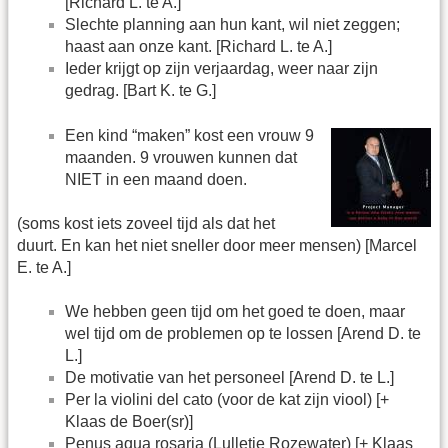
[Richard L. te A.]
Slechte planning aan hun kant, wil niet zeggen;
haast aan onze kant. [Richard L. te A.]
Ieder krijgt op zijn verjaardag, weer naar zijn
gedrag. [Bart K. te G.]
Een kind “maken” kost een vrouw 9
maanden. 9 vrouwen kunnen dat
NIET in een maand doen.
(soms kost iets zoveel tijd als dat het
duurt. En kan het niet sneller door meer mensen) [Marcel
E. te A.]
We hebben geen tijd om het goed te doen, maar
wel tijd om de problemen op te lossen [Arend D. te
L.]
De motivatie van het personeel [Arend D. te L.]
Per la violini del cato (voor de kat zijn viool) [+
Klaas de Boer(sr)]
Penus aqua rosaria (Lulletje Rozewater) [+ Klaas